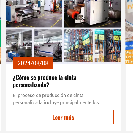
2024/08/08
¿Cómo se produce la cinta
personalizada?
El proceso de producción de cinta
personalizada incluye principalmente los
siguientes pasos: determinación de los
Leer más
requisitos de personalización, confirmación de
muestras, producción y entrega. En primer
lugar,Los clientes deben determinar sus