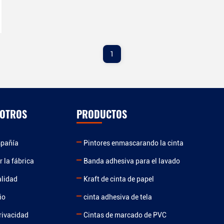
a los que hay que prestar atención: 1:
Revestimiento: Este es uno de los eslabones
centrales en la producción de cintas. 2: Secado:
La cinta recubierta debe secarse para
transformarla gradualmente del estado de
1
recubrimiento al estado del producto
terminado. 3: Corte: La cinta seca debe cortarse
a la longitud y ancho requeridos. 4:
Enrollamiento: Una vez terminado el corte, la
cinta debe enrollarse para su uso posterior. El
SOTROS
PRODUCTOS
Festival de Compras de Septiembre se acerca
pronto. YOUJIANG Packaging Products Co.,
mpañía
Pintores enmascarando la cinta
Ltd. ha preparado muchos descuentos y
precios favorables. Bienvenido a enviar
r la fábrica
Banda adhesiva para el lavado
consultas para consulta y pedido.
alidad
Kraft de cinta de papel
io
cinta adhesiva de tela
privacidad
Cintas de marcado de PVC