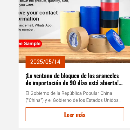
2025/05/14
¡La ventana de bloqueo de los aranceles
de importación de 90 días está abierta!
¡Ordena ahora y disfruta del precio más
El Gobierno de la República Popular China
bajo de todos los tiempos!Promover a los
("China") y el Gobierno de los Estados Unidos
clientes a aprovechar los dividendos de la
de América ("Estados Unidos") Reconociendo la
política y garantizar la entrega a través
Leer más
importancia de las relaciones económicas y
del suministro omnicanal
comerciales bilaterales para las economías de
ambos países y del mundo,Reconocer la