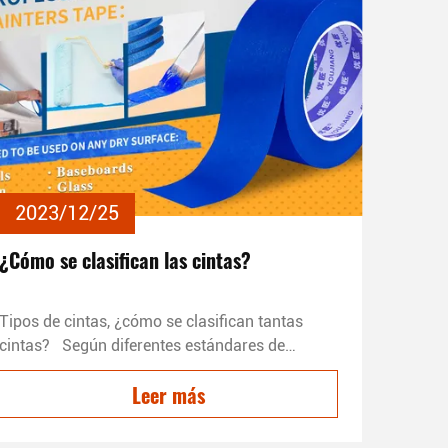
2023/12/25
¿Cómo se clasifican las cintas?
Tipos de cintas, ¿cómo se clasifican tantas
cintas? Según diferentes estándares de
clasificación, puede dividirse en diferentes
Leer más
categorías. Los fabricantes de cintas te llevan
a través de la clasificación de las cintas:
1Clasificación según el material base: puede