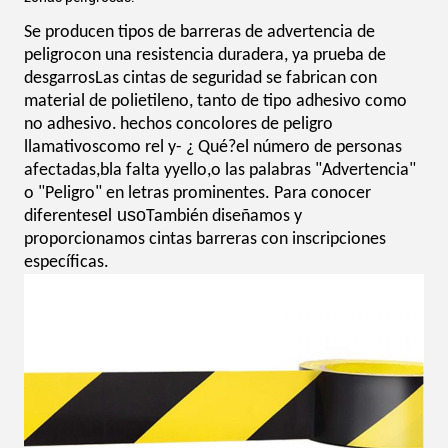
Se producen tipos de barreras de advertencia de
peligro
con una resistencia duradera
, y
a prueba de
desgarros
Las cintas de seguridad se fabrican con
material de polietileno, tanto de tipo adhesivo como
no adhesivo.
hechos con
colores de peligro
llamativos
como r
el y
- ¿ Qué?
el número de personas
afectadas,
b
la falta y
y
ello
,
o las palabras "Advertencia"
o "Peligro" en letras prominentes
.
Para conocer
el uso
diferentes
También diseñamos y
proporcionamos cintas barreras con inscripciones
específicas.