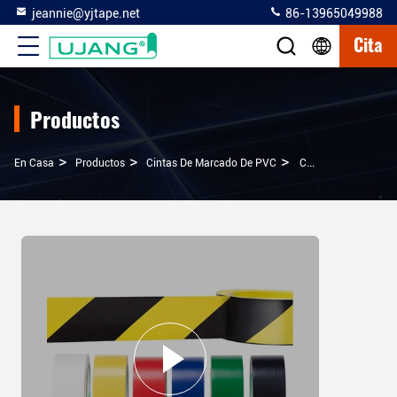
jeannie@yjtape.net
86-13965049988
Cita
Productos
>
>
>
En Casa
Productos
Cintas De Marcado De PVC
Cintura Antiderrapante De Cloruro De Polivinilo De PVC 20 Mil Autoadhesivo