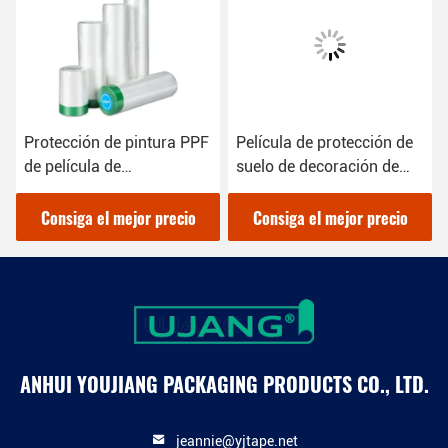
Protección de pintura PPF
Película de protección de
de película de
suelo de decoración de
enmascaramiento de
PPF preenchufada 550
HDPE pre-tapeada
mm
Consiga el mejor precio
Consiga el mejor precio
personalizada
ANHUI YOUJIANG PACKAGING PRODUCTS CO., LTD.
jeannie@yjtape.net