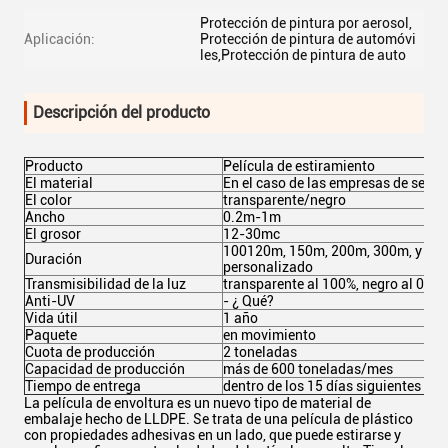
Protección de pintura por aerosol,
Aplicación:
Protección de pintura de automóvi
les,Protección de pintura de auto
Descripción del producto
Producto
Película de estiramiento
El material
En el caso de las empresas de servi
El color
transparente/negro
Ancho
0.2m-1m
El grosor
12-30mc
100120m, 150m, 200m, 300m, y lueg
Duración
personalizado
Transmisibilidad de la luz
transparente al 100%, negro al 0%
Anti-UV
- ¿ Qué?
Vida útil
1 año
Paquete
en movimiento
Cuota de producción
2 toneladas
Capacidad de producción
más de 600 toneladas/mes
Tiempo de entrega
dentro de los 15 días siguientes a l
La película de envoltura es un nuevo tipo de material de
embalaje hecho de LLDPE. Se trata de una película de plástico
con propiedades adhesivas en un lado, que puede estirarse y