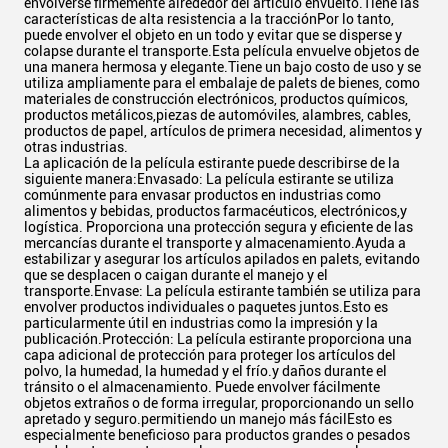
envolverse firmemente alrededor del artículo envuelto.Tiene las
características de alta resistencia a la tracciónPor lo tanto,
puede envolver el objeto en un todo y evitar que se disperse y
colapse durante el transporte.Esta película envuelve objetos de
una manera hermosa y elegante.Tiene un bajo costo de uso y se
utiliza ampliamente para el embalaje de palets de bienes, como
materiales de construcción electrónicos, productos químicos,
productos metálicos,piezas de automóviles, alambres, cables,
productos de papel, artículos de primera necesidad, alimentos y
otras industrias.
La aplicación de la película estirante puede describirse de la
siguiente manera:Envasado: La película estirante se utiliza
comúnmente para envasar productos en industrias como
alimentos y bebidas, productos farmacéuticos, electrónicos,y
logística. Proporciona una protección segura y eficiente de las
mercancías durante el transporte y almacenamiento.Ayuda a
estabilizar y asegurar los artículos apilados en palets, evitando
que se desplacen o caigan durante el manejo y el
transporte.Envase: La película estirante también se utiliza para
envolver productos individuales o paquetes juntos.Esto es
particularmente útil en industrias como la impresión y la
publicación.Protección: La película estirante proporciona una
capa adicional de protección para proteger los artículos del
polvo, la humedad, la humedad y el frío.y daños durante el
tránsito o el almacenamiento. Puede envolver fácilmente
objetos extraños o de forma irregular, proporcionando un sello
apretado y seguro.permitiendo un manejo más fácilEsto es
especialmente beneficioso para productos grandes o pesados