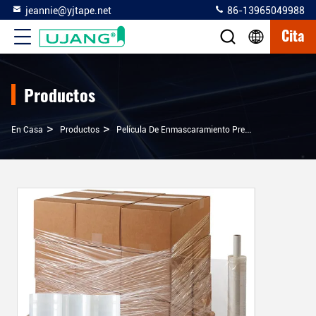
jeannie@yjtape.net
86-13965049988
Cita
Productos
>
>
>
En Casa
Productos
Película De Enmascaramiento Preenreglada
Pel